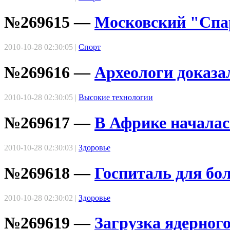
№269615 —
Московский "Спа
2010-10-28 02:30:05 |
Спорт
№269616 —
Археологи доказа
2010-10-28 02:30:05 |
Высокие технологии
№269617 —
В Африке начала
2010-10-28 02:30:03 |
Здоровье
№269618 —
Госпиталь для бо
2010-10-28 02:30:02 |
Здоровье
№269619 —
Загрузка ядерног