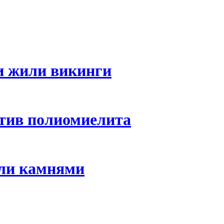
си жили викинги
тив полиомиелита
али камнями