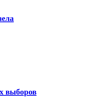
зела
ых выборов