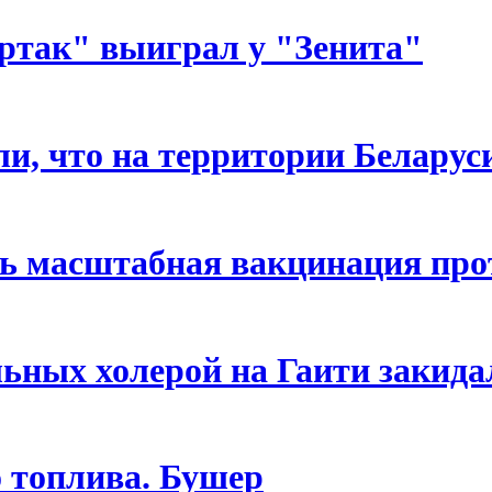
ртак" выиграл у "Зенита"
ли, что на территории Белару
сь масштабная вакцинация про
льных холерой на Гаити закид
о топлива. Бушер