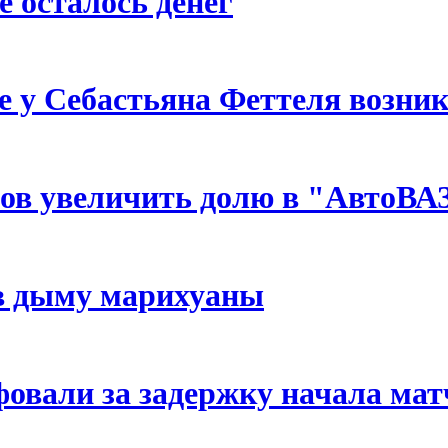
е осталось денег
ее у Себастьяна Феттеля возни
отов увеличить долю в "АвтоВА
в дыму марихуаны
вали за задержку начала мат