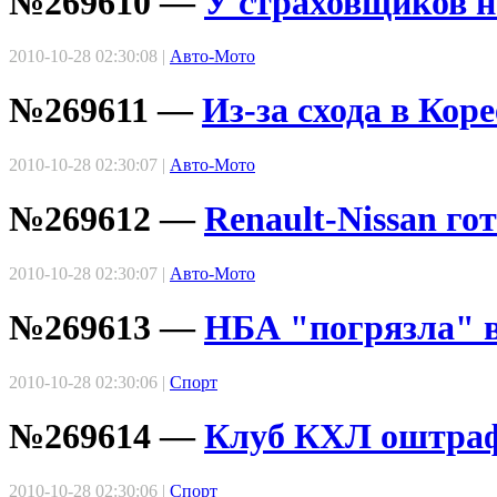
№269610 —
У страховщиков н
2010-10-28 02:30:08 |
Авто-Мото
№269611 —
Из-за схода в Кор
2010-10-28 02:30:07 |
Авто-Мото
№269612 —
Renault-Nissan г
2010-10-28 02:30:07 |
Авто-Мото
№269613 —
НБА "погрязла" 
2010-10-28 02:30:06 |
Спорт
№269614 —
Клуб КХЛ оштрафо
2010-10-28 02:30:06 |
Спорт