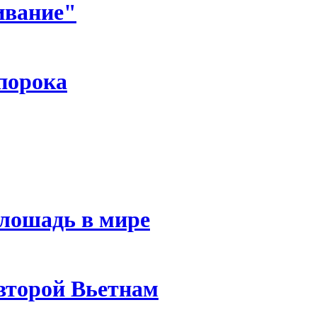
ивание"
порока
 лошадь в мире
 второй Вьетнам