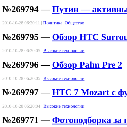
№269794 —
Путин — активны
2010-10-28 06:20:11 |
Политика, Общество
№269795 —
Обзор HTC Surro
2010-10-28 06:20:05 |
Высокие технологии
№269796 —
Обзор Palm Pre 2
2010-10-28 06:20:05 |
Высокие технологии
№269797 —
HTC 7 Mozart с ф
2010-10-28 06:20:04 |
Высокие технологии
№269771 —
Фотоподборка за 