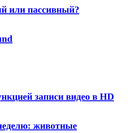
й или пассивный?
und
ункцией записи видео в HD
неделю: животные