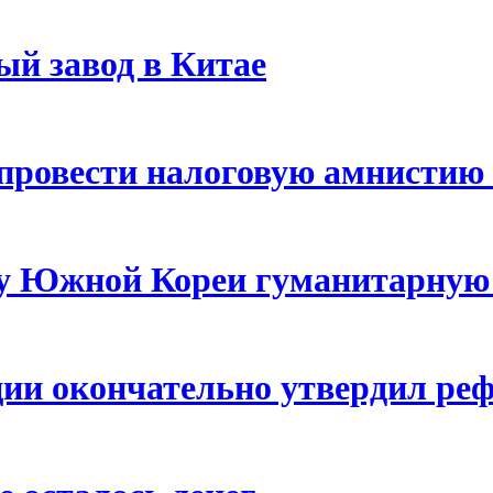
ый завод в Китае
 провести налоговую амнистию 
у Южной Кореи гуманитарную
ии окончательно утвердил реф