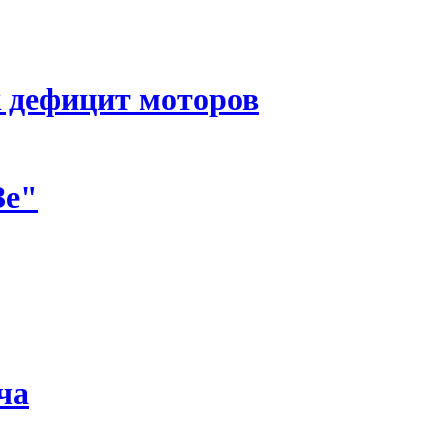
к дефицит моторов
Зе"
ча