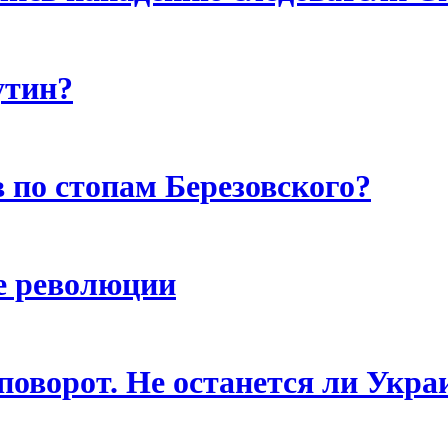
утин?
 по стопам Березовского?
е революции
поворот. Не останется ли Укра