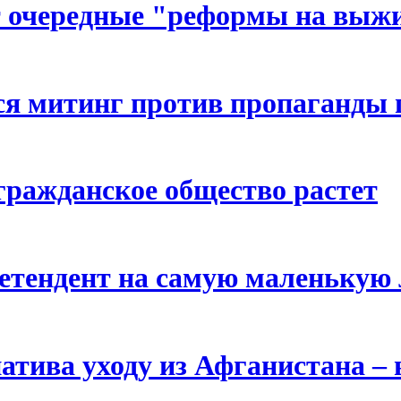
т очередные "реформы на выж
ся митинг против пропаганды 
гражданское общество растет
етендент на самую маленькую
натива уходу из Афганистана –