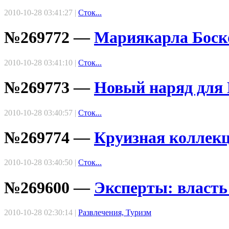
2010-10-28 03:41:27 |
Сток...
№269772 —
Мариякарла Боско
2010-10-28 03:41:10 |
Сток...
№269773 —
Новый наряд для
2010-10-28 03:40:57 |
Сток...
№269774 —
Круизная коллекц
2010-10-28 03:40:50 |
Сток...
№269600 —
Эксперты: власть
2010-10-28 02:30:14 |
Развлечения, Туризм