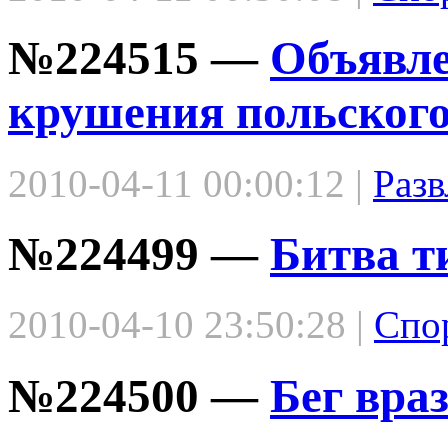
№224515 —
Объявле
крушения польского
2010-04-11 00:00:12 |
Разв
№224499 —
Битва т
2010-04-10 23:50:28 |
Спо
№224500 —
Бег вра