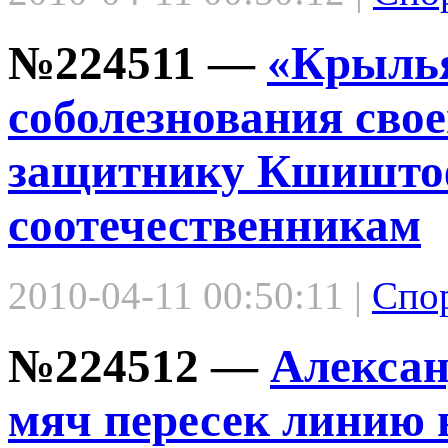
№224511 —
«Крылья
соболезнования сво
защитнику Кшиштоф
соотечественникам
2010-04-11 00:50:11 |
Спо
№224512 —
Алексан
мяч пересек линию 