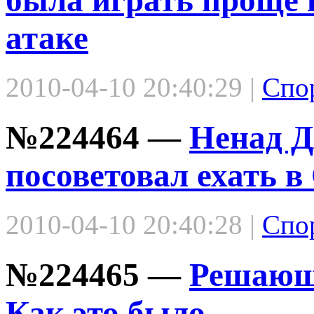
атаке
2010-04-10 20:40:29 |
Спо
№224464 —
Ненад Д
посоветовал ехать в
2010-04-10 20:40:28 |
Спо
№224465 —
Решающа
Как это было