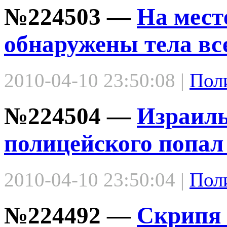
№224503 —
На мест
обнаружены тела вс
2010-04-10 23:50:08 |
Пол
№224504 —
Израиль
полицейского попал
2010-04-10 23:50:04 |
Пол
№224492 —
Скрипя 