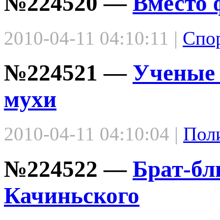
№224520 —
Вместо 
2010-04-11 04:10:11 |
Спо
№224521 —
Ученые 
мухи
2010-04-11 04:10:04 |
Пол
№224522 —
Брат-бл
Качиньского