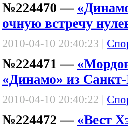
№224470 —
«Динамо
очную встречу нуле
2010-04-10 20:40:23 |
Спо
№224471 —
«Мордов
«Динамо» из Санкт-
2010-04-10 20:40:22 |
Спо
№224472 —
«Вест Х