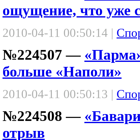
ощущение, что уже
2010-04-11 00:50:14 |
Спо
№224507 —
«Парма»
больше «Наполи»
2010-04-11 00:50:13 |
Спо
№224508 —
«Бавари
отрыв