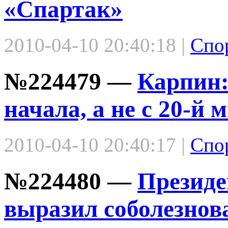
«Спартак»
2010-04-10 20:40:18 |
Спо
№224479 —
Карпин:
начала, а не с 20-й
2010-04-10 20:40:17 |
Спо
№224480 —
Президе
выразил соболезно