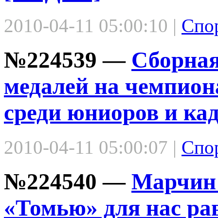
2010-04-11 05:00:10 |
Спо
№224539 —
Сборная
медалей на чемпион
среди юниоров и ка
2010-04-11 05:00:07 |
Спо
№224540 —
Марчин 
«Томью» для нас р