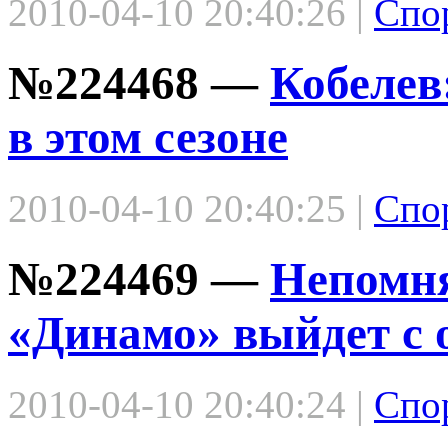
2010-04-10 20:40:26 |
Спо
№224468 —
Кобелев
в этом сезоне
2010-04-10 20:40:25 |
Спо
№224469 —
Непомня
«Динамо» выйдет с 
2010-04-10 20:40:24 |
Спо