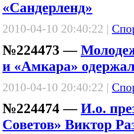
«Сандерленд»
2010-04-10 20:40:22 |
Спо
№224473 —
Молоде
и «Амкара» одержа
2010-04-10 20:40:22 |
Спо
№224474 —
И.о. пр
Советов» Виктор Ра