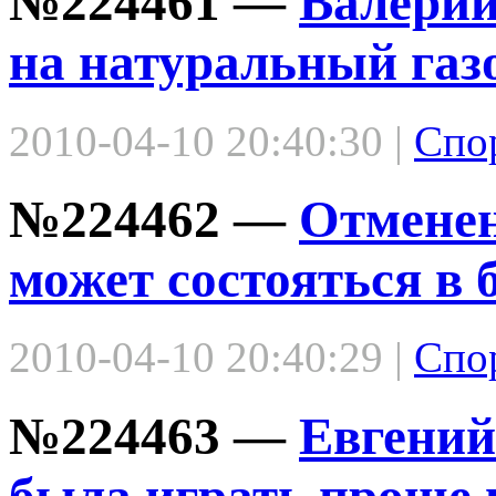
№224461 —
Валерий
на натуральный газо
2010-04-10 20:40:30 |
Спо
№224462 —
Отмене
может состояться в
2010-04-10 20:40:29 |
Спо
№224463 —
Евгений
была играть проще в