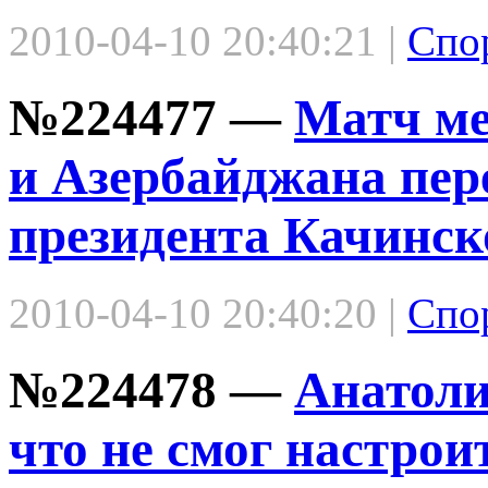
2010-04-10 20:40:21 |
Спо
№224477 —
Матч м
и Азербайджана пере
президента Качинск
2010-04-10 20:40:20 |
Спо
№224478 —
Анатоли
что не смог настрои