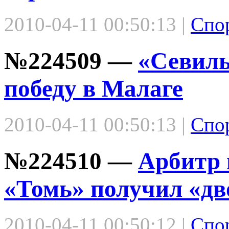
2010-04-11 00:50:13 |
Спо
№224509 —
«Севиль
победу в Малаге
2010-04-11 00:50:13 |
Спо
№224510 —
Арбитр
«Томь» получил «дв
2010-04-11 00:50:12 |
Спо