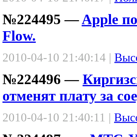
№224495 —
Apple п
Flow.
2010-04-10 21:40:14 |
Выс
№224496 —
Киргизс
отменят плату за со
2010-04-10 21:40:11 |
Выс