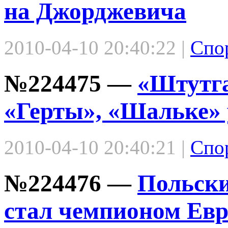
на Джорджевича
2010-04-10 20:40:22 |
Спо
№224475 —
«Штутга
«Герты», «Шальке» 
2010-04-10 20:40:21 |
Спо
№224476 —
Польски
стал чемпионом Ев