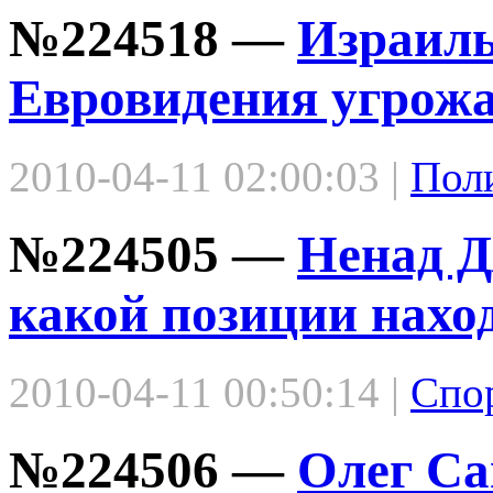
№224518 —
Израиль
Евровидения угрожа
2010-04-11 02:00:03 |
Пол
№224505 —
Ненад Д
какой позиции нахо
2010-04-11 00:50:14 |
Спо
№224506 —
Олег Са