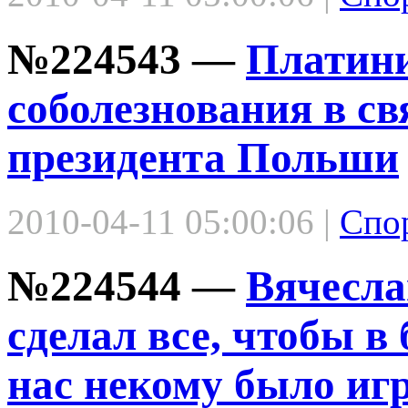
№224543 —
Платин
соболезнования в св
президента Польши
2010-04-11 05:00:06 |
Спо
№224544 —
Вячесла
сделал все, чтобы 
нас некому было иг