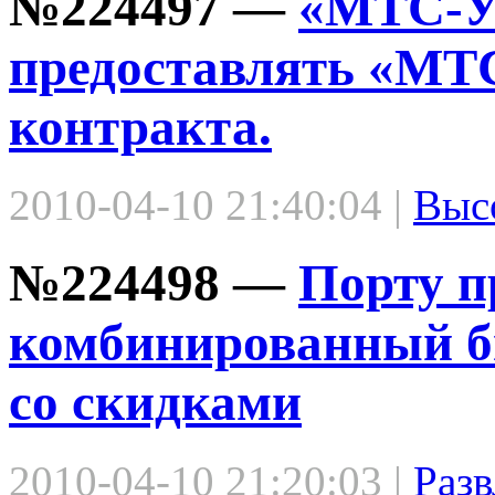
№224497 —
«МТС-У
предоставлять «МТС
контракта.
2010-04-10 21:40:04 |
Выс
№224498 —
Порту п
комбинированный би
со скидками
2010-04-10 21:20:03 |
Разв