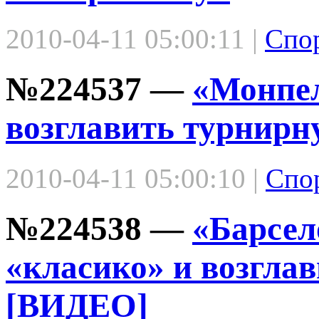
2010-04-11 05:00:11 |
Спо
№224537 —
«Монпел
возглавить турнирн
2010-04-11 05:00:10 |
Спо
№224538 —
«Барсел
«класико» и возгла
[ВИДЕО]