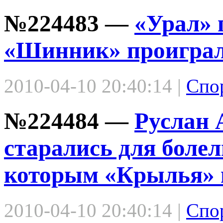
№224483 —
«Урал» 
«Шинник» проиграл
2010-04-10 20:40:14 |
Спо
№224484 —
Руслан 
старались для боле
которым «Крылья» 
2010-04-10 20:40:14 |
Спо