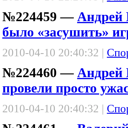
№224459 —
Андрей 
было «засушить» иг
2010-04-10 20:40:32 |
Спо
№224460 —
Андрей 
провели просто ужа
2010-04-10 20:40:32 |
Спо