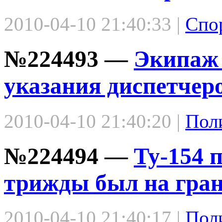
2010-04-10 21:40:33 |
Спо
№224493 —
Экипаж 
указания диспетчеро
2010-04-10 21:40:20 |
Пол
№224494 —
Ту-154 
трижды был на гра
2010-04-10 21:40:17 |
Пол