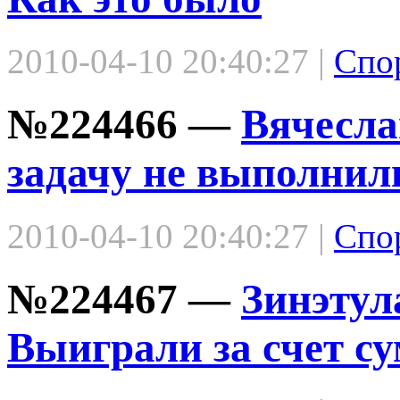
2010-04-10 20:40:27 |
Спо
№224466 —
Вячесла
задачу не выполнил
2010-04-10 20:40:27 |
Спо
№224467 —
Зинэтул
Выиграли за счет с