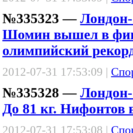
№335323 —
Лондон-
Шомин вышел в фин
олимпийский рекор
2012-07-31 17:53:09 |
Спо
№335328 —
Лондон-
До 81 кг. Нифонтов
2012-07-31 17:53:08 |
Спо