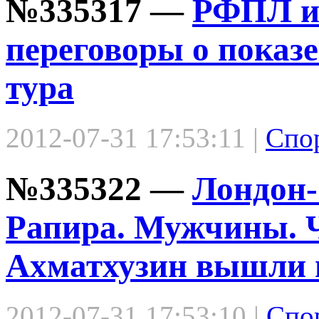
№335317 —
РФПЛ и
переговоры о показ
тура
2012-07-31 17:53:11 |
Спо
№335322 —
Лондон-
Рапира. Мужчины. 
Ахматхузин вышли в
2012-07-31 17:53:10 |
Спо