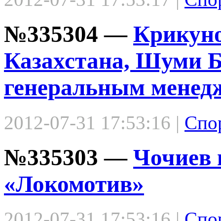
№335304 —
Крикуно
Казахстана, Шуми Б
генеральным менед
2012-07-31 17:53:16 |
Спо
№335303 —
Чочиев 
«Локомотив»
2012-07-31 17:53:16 |
Спо