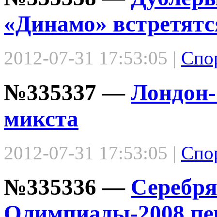
«Динамо» встретятся
2012-07-31 17:53:05 |
Спо
№335337 —
Лондон-
микста
2012-07-31 17:53:05 |
Спо
№335336 —
Серебря
Олимпиады-2008 пер