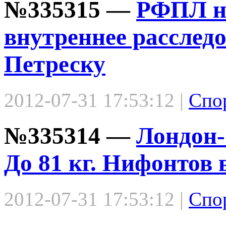
№335315 —
РФПЛ не
внутреннее расследо
Петреску
2012-07-31 17:53:12 |
Спо
№335314 —
Лондон-
До 81 кг. Нифонтов
2012-07-31 17:53:12 |
Спо