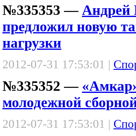
№335353 —
Андрей 
предложил новую та
нагрузки
2012-07-31 17:53:01 |
Спо
№335352 —
«Амкар»
молодежной сборно
2012-07-31 17:53:01 |
Спо