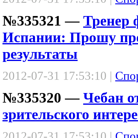
№335321 —
Тренер 
Испании: Прошу пр
результаты
2012-07-31 17:53:10 |
Спо
№335320 —
Чебан о
зрительского интер
2012-07-31 17:53:10 |
Спо