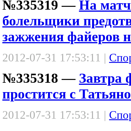
№335319 —
На матч
болельщики предот
зажжения файеров н
2012-07-31 17:53:11 |
Спо
№335318 —
Завтра 
простится с Татьян
2012-07-31 17:53:11 |
Спо