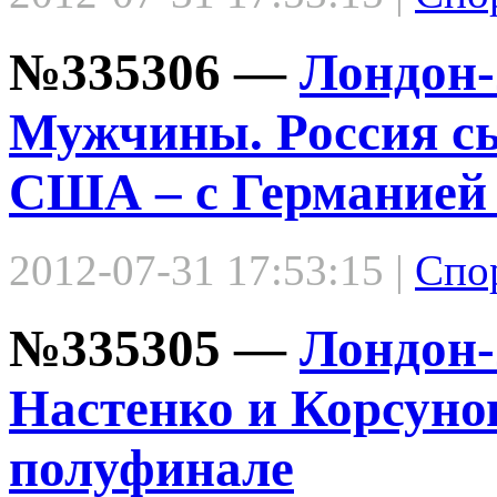
№335306 —
Лондон-
Мужчины. Россия сы
США – с Германией 
2012-07-31 17:53:15 |
Спо
№335305 —
Лондон-
Настенко и Корсуно
полуфинале