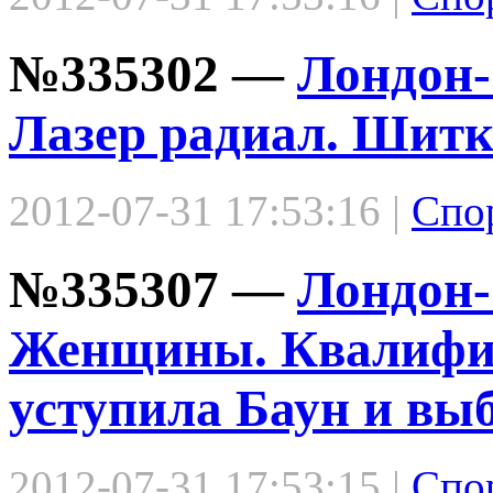
№335302 —
Лондон-
Лазер радиал. Шитко
2012-07-31 17:53:16 |
Спо
№335307 —
Лондон-
Женщины. Квалифи
уступила Баун и вы
2012-07-31 17:53:15 |
Спо