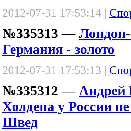
2012-07-31 17:53:14 |
Спо
№335313 —
Лондон-
Германия - золото
2012-07-31 17:53:13 |
Спо
№335312 —
Андрей 
Холдена у России не
Швед