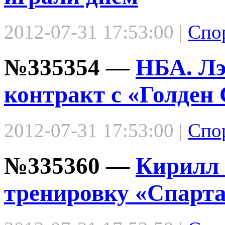
2012-07-31 17:53:00 |
Спо
№335354 —
НБА. Лэ
контракт с «Голден
2012-07-31 17:53:00 |
Спо
№335360 —
Кирилл 
тренировку «Спарт