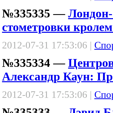
№335335 —
Лондон-
стометровки кролем
2012-07-31 17:53:06 |
Спо
№335334 —
Центров
Александр Каун: Про
2012-07-31 17:53:06 |
Спо
№335333 —
Дэвид Б