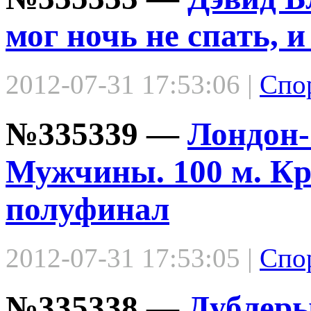
мог ночь не спать, 
2012-07-31 17:53:06 |
Спо
№335339 —
Лондон-
Мужчины. 100 м. Кр
полуфинал
2012-07-31 17:53:05 |
Спо
№335338 —
Дублеры