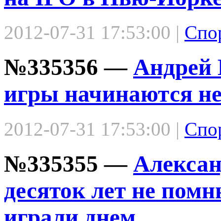
2012-07-31 17:53:00 |
Спо
№335356 —
Андрей 
игры начинаются не
2012-07-31 17:53:00 |
Спо
№335355 —
Алексан
десяток лет не пом
играли днем