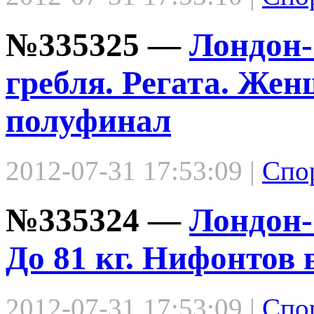
№335325 —
Лондон-
гребля. Регата. Же
полуфинал
2012-07-31 17:53:09 |
Спо
№335324 —
Лондон-
До 81 кг. Нифонтов
2012-07-31 17:53:09 |
Спо