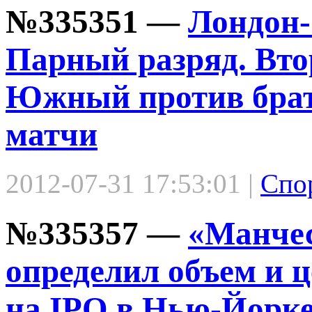
№335351 —
Лондон-
Парный разряд. Вто
Южный против брат
матчи
2012-07-31 17:53:01 |
Спо
№335357 —
«Манче
определил объем и ц
на IPO в Нью-Йорк