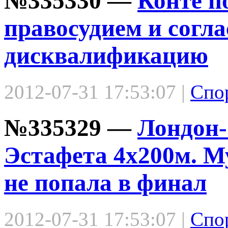
№335330 —
Конте п
правосудием и согл
дисквалификацию
2012-07-31 17:53:07 |
Спо
№335329 —
Лондон-
Эстафета 4х200м. М
не попала в финал
2012-07-31 17:53:07 |
Спо