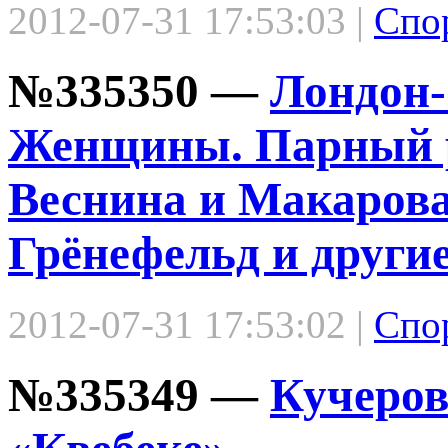
2012-07-31 17:53:03 |
Спо
№335350 —
Лондон-
Женщины. Парный ра
Веснина и Макарова
Грёнефельд и други
2012-07-31 17:53:02 |
Спо
№335349 —
Кучеров