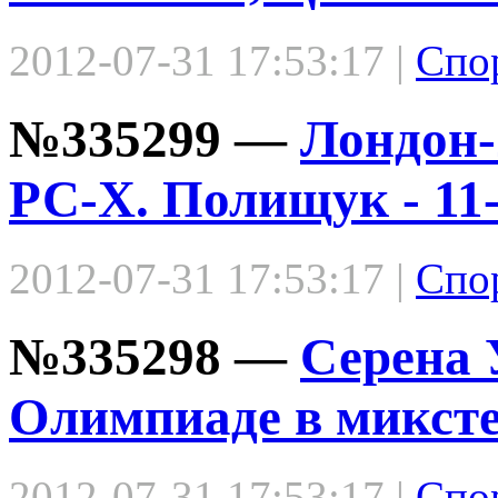
2012-07-31 17:53:17 |
Спо
№335299 —
Лондон-
РС-Х. Полищук - 11
2012-07-31 17:53:17 |
Спо
№335298 —
Серена 
Олимпиаде в микст
2012-07-31 17:53:17 |
Спо