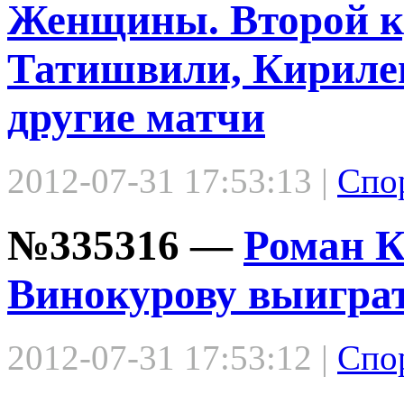
Женщины. Второй кр
Татишвили, Кирилен
другие матчи
2012-07-31 17:53:13 |
Спо
№335316 —
Роман К
Винокурову выигра
2012-07-31 17:53:12 |
Спо