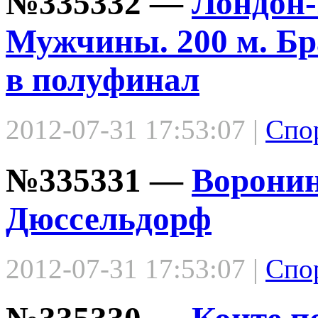
№335332 —
Лондон-
Мужчины. 200 м. Бр
в полуфинал
2012-07-31 17:53:07 |
Спо
№335331 —
Воронин
Дюссельдорф
2012-07-31 17:53:07 |
Спо