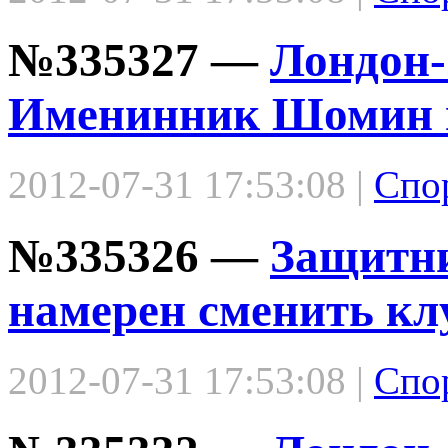
№335327 —
Лондон-
Именинник Шомин 
2012-07-31 17:53:08 |
Спо
№335326 —
Защитни
намерен сменить кл
2012-07-31 17:53:08 |
Спо