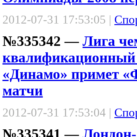
2012-07-31 17:53:05 |
Спо
№335342 —
Лига че
квалификационный 
«Динамо» примет «Ф
матчи
2012-07-31 17:53:04 |
Спо
№335341 —
Лондон-