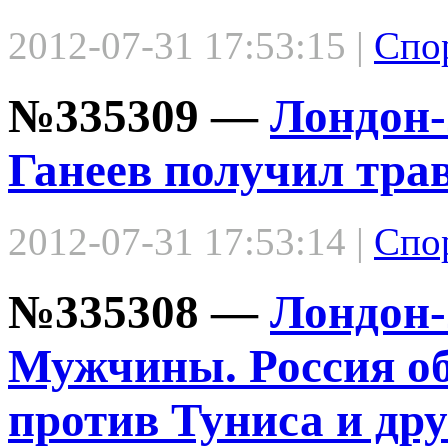
2012-07-31 17:53:15 |
Спо
№335309 —
Лондон-
Ганеев получил трав
2012-07-31 17:53:14 |
Спо
№335308 —
Лондон-
Мужчины. Россия о
против Туниса и др