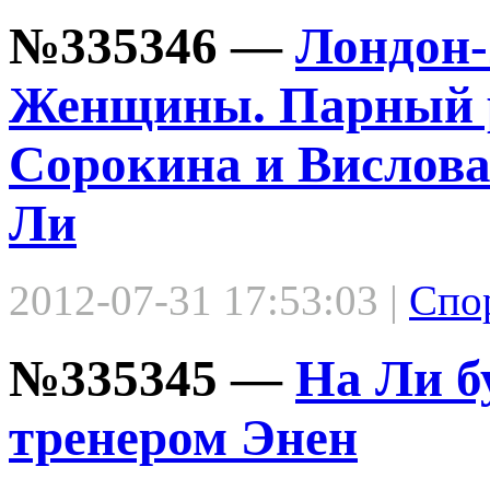
№335346 —
Лондон-
Женщины. Парный р
Сорокина и Вислова
Ли
2012-07-31 17:53:03 |
Спо
№335345 —
На Ли б
тренером Энен