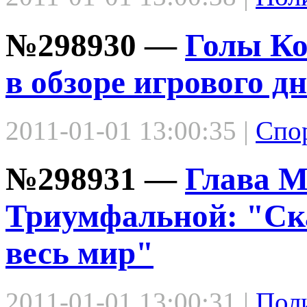
№298930 —
Голы Ко
в обзоре игрового 
2011-01-01 13:00:35 |
Спо
№298931 —
Глава М
Триумфальной: "Ск
весь мир"
2011-01-01 13:00:31 |
Пол