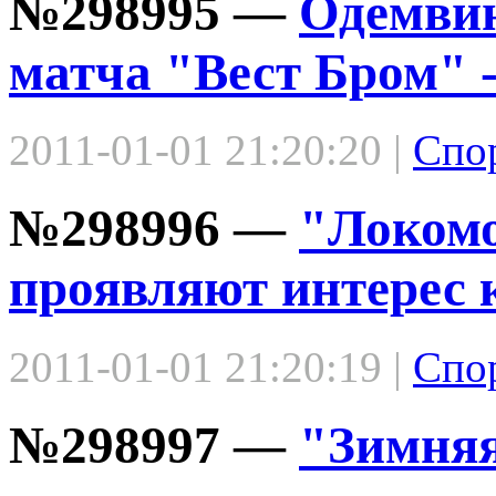
№298995 —
Одемвин
матча "Вест Бром"
2011-01-01 21:20:20 |
Спо
№298996 —
"Локомо
проявляют интерес 
2011-01-01 21:20:19 |
Спо
№298997 —
"Зимняя