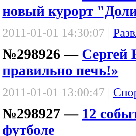
новый курорт "Дол
2011-01-01 14:30:07 |
Разв
№298926 —
Сергей 
правильно печь!»
2011-01-01 13:00:47 |
Спо
№298927 —
12 собы
футболе