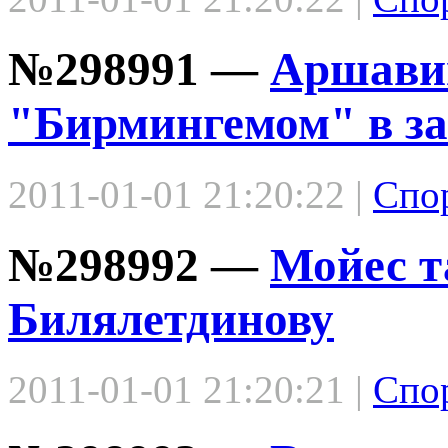
№298991 —
Аршавин
"Бирмингемом" в за
2011-01-01 21:20:22 |
Спо
№298992 —
Мойес т
Билялетдинову
2011-01-01 21:20:21 |
Спо