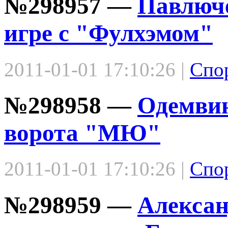
№298957 —
Павлюче
игре с "Фулхэмом"
2011-01-01 17:10:26 |
Спо
№298958 —
Одемвин
ворота "МЮ"
2011-01-01 17:10:26 |
Спо
№298959 —
Алексан