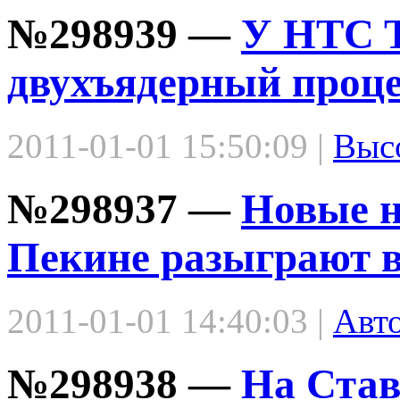
№298939 —
У HTC T
двухъядерный проце
2011-01-01 15:50:09 |
Выс
№298937 —
Новые н
Пекине разыграют в
2011-01-01 14:40:03 |
Авт
№298938 —
На Став