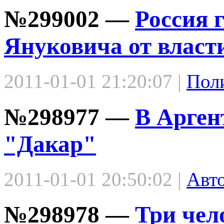
№299002 —
Россия 
Януковича от власт
2011-01-01 21:20:07 |
Пол
№298977 —
В Арген
"Дакар"
2011-01-01 20:50:02 |
Авт
№298978 —
Три чел