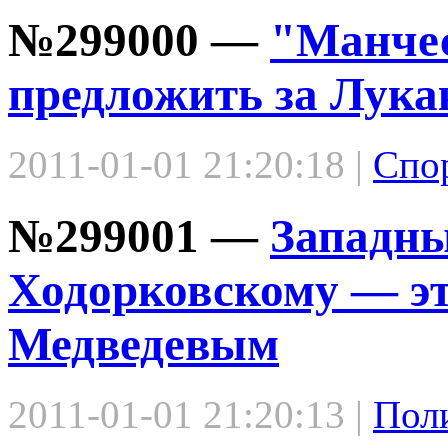
№299000 —
"Манчес
предложить за Лука
2011-01-01 21:20:18 |
Спо
№299001 —
Западн
Ходорковскому — эт
Медведевым
2011-01-01 21:20:13 |
Пол