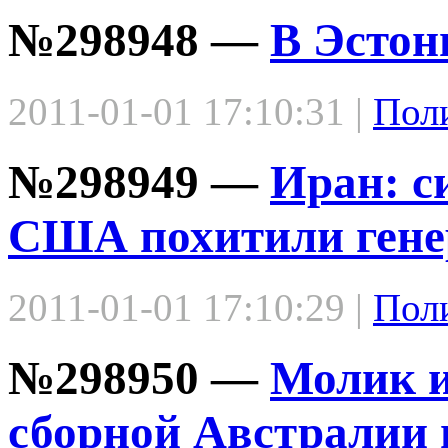
№298948 —
В Эстон
2011-01-01 17:10:31 |
Пол
№298949 —
Иран: с
США похитили гене
2011-01-01 17:10:29 |
Пол
№298950 —
Молик и
сборной Австралии 