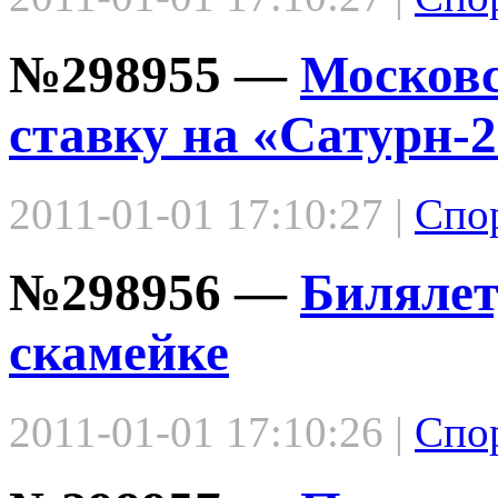
№298955 —
Московс
ставку на «Сатурн-2
2011-01-01 17:10:27 |
Спо
№298956 —
Билялет
скамейке
2011-01-01 17:10:26 |
Спо