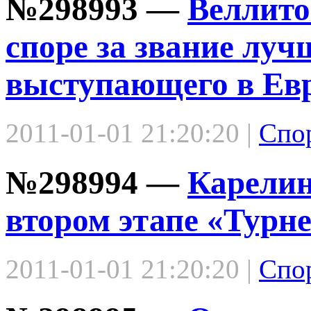
№298993 —
Веллито
споре за звание луч
выступающего в Ев
2011-01-01 21:20:20 |
Спо
№298994 —
Карелин
втором этапе «Турн
2011-01-01 21:20:20 |
Спо