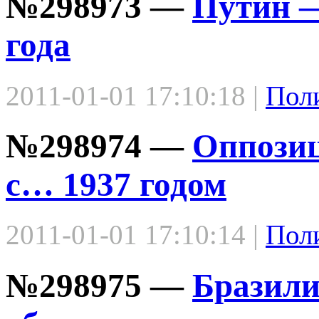
№298973 —
Путин —
года
2011-01-01 17:10:18 |
Пол
№298974 —
Оппозиц
с… 1937 годом
2011-01-01 17:10:14 |
Пол
№298975 —
Бразили