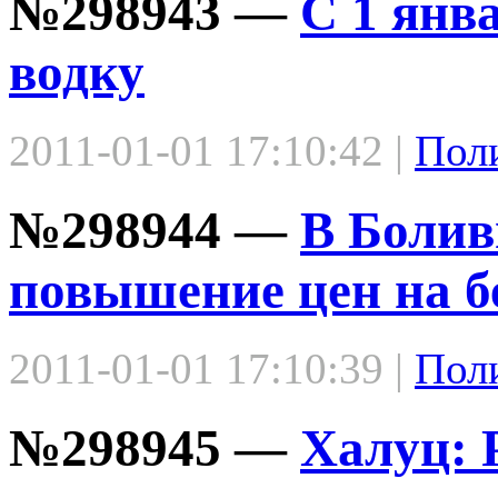
№298943 —
С 1 янв
водку
2011-01-01 17:10:42 |
Пол
№298944 —
В Болив
повышение цен на б
2011-01-01 17:10:39 |
Пол
№298945 —
Халуц: 