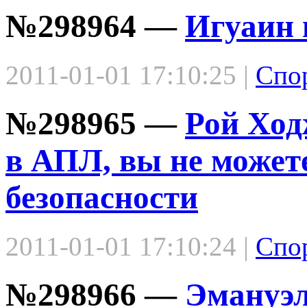
№298964 —
Игуаин 
2011-01-01 17:10:25 |
Спо
№298965 —
Рой Ход
в АПЛ, вы не можете
безопасности
2011-01-01 17:10:24 |
Спо
№298966 —
Эмануэл