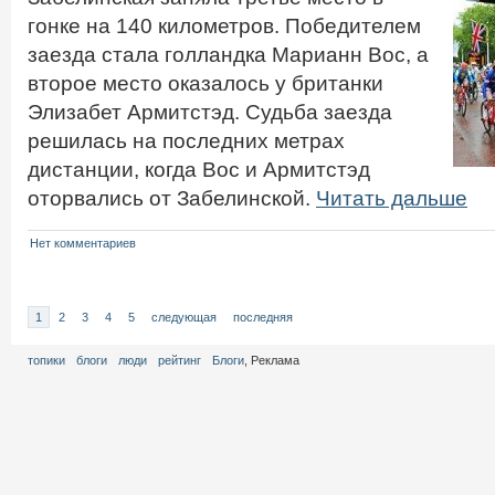
гонке на 140 километров. Победителем
заезда стала голландка Марианн Вос, а
второе место оказалось у британки
Элизабет Армитстэд. Судьба заезда
решилась на последних метрах
дистанции, когда Вос и Армитстэд
оторвались от Забелинской.
Читать дальше
Нет комментариев
1
2
3
4
5
следующая
последняя
топики
блоги
люди
рейтинг
Блоги
, Реклама