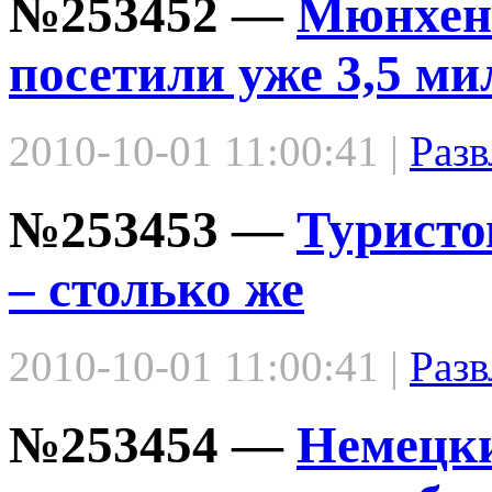
№253452 —
Мюнхен
посетили уже 3,5 м
2010-10-01 11:00:41 |
Разв
№253453 —
Туристо
– столько же
2010-10-01 11:00:41 |
Разв
№253454 —
Немецки