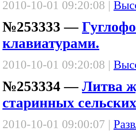
2010-10-01 09:20:08 |
Выс
№253333 —
Гуглофо
клавиатурами.
2010-10-01 09:20:08 |
Выс
№253334 —
Литва ж
старинных сельских
2010-10-01 09:00:07 |
Разв