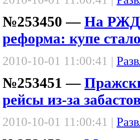
№253450 —
На РЖД
реформа: купе стало
2010-10-01 11:00:41 |
Разв
№253451 —
Пражски
рейсы из-за забасто
2010-10-01 11:00:41 |
Разв