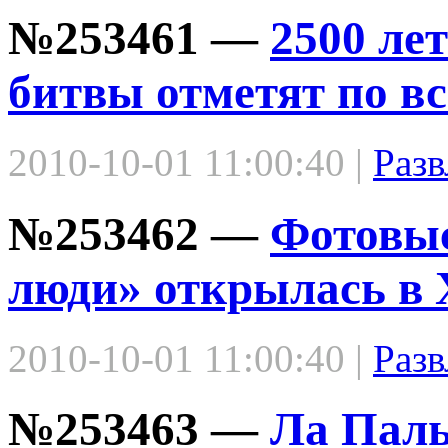
№253461 —
2500 ле
битвы отметят по вс
2010-10-01 11:00:40 |
Разв
№253462 —
Фотовыс
люди» открылась в 
2010-10-01 11:00:40 |
Разв
№253463 —
Ла Паль