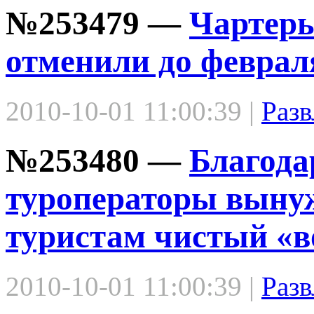
№253479 —
Чартер
отменили до феврал
2010-10-01 11:00:39 |
Разв
№253480 —
Благода
туроператоры выну
туристам чистый «в
2010-10-01 11:00:39 |
Разв