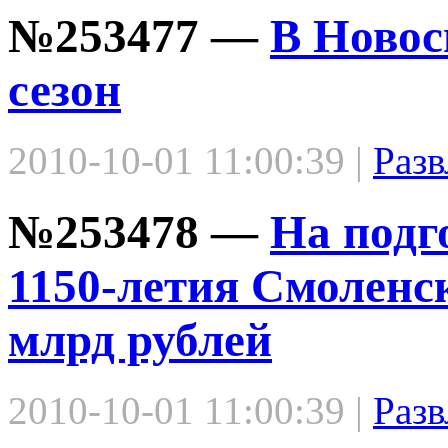
№253477 —
В Новос
сезон
2010-10-01 11:00:39 |
Разв
№253478 —
На подг
1150-летия Смоленск
млрд рублей
2010-10-01 11:00:39 |
Разв