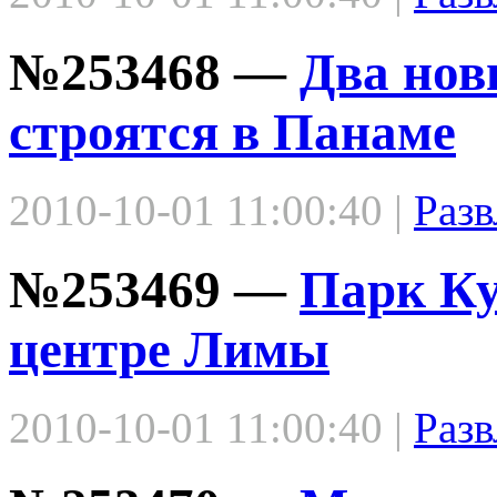
№253468 —
Два нов
строятся в Панаме
2010-10-01 11:00:40 |
Разв
№253469 —
Парк Ку
центре Лимы
2010-10-01 11:00:40 |
Разв