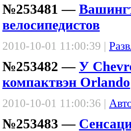
№253481 —
Вашингт
велосипедистов
2010-10-01 11:00:39 |
Разв
№253482 —
У Chevr
компактвэн Orlando
2010-10-01 11:00:36 |
Авт
№253483 —
Сенсаци