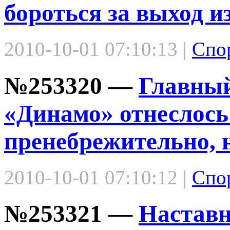
бороться за выход и
2010-10-01 07:10:13 |
Спо
№253320 —
Главный
«Динамо» отнеслось
пренебрежительно, 
2010-10-01 07:10:12 |
Спо
№253321 —
Наставн