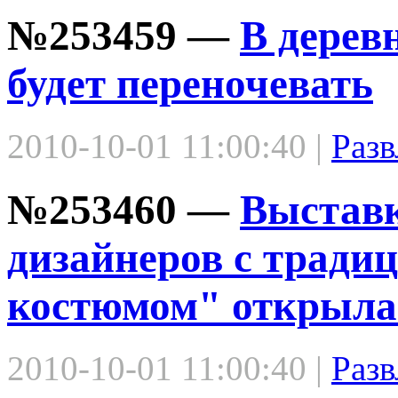
№253459 —
В дерев
будет переночевать
2010-10-01 11:00:40 |
Разв
№253460 —
Выставк
дизайнеров с тради
костюмом" открыла
2010-10-01 11:00:40 |
Разв