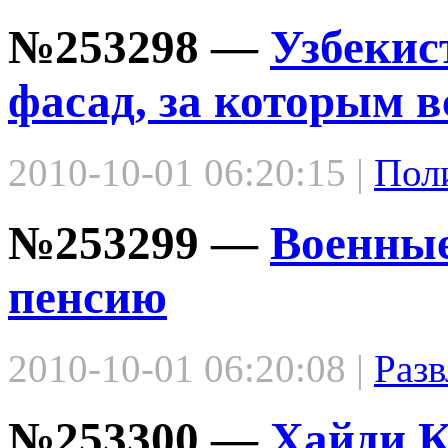
№253298 —
Узбекис
фасад, за которым 
2010-10-01 06:20:15 |
Пол
№253299 —
Военные
пенсию
2010-10-01 06:20:08 |
Разв
№253300 —
Хайди К