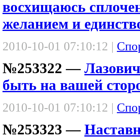
восхищаюсь сплочен
желанием и единств
2010-10-01 07:10:12 |
Спо
№253322 —
Лазович
быть на вашей стор
2010-10-01 07:10:12 |
Спо
№253323 —
Наставн