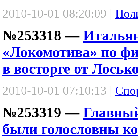
2010-10-01 08:20:09 |
Пол
№253318 —
Итальян
«Локомотива» по фи
в восторге от Лоськ
2010-10-01 07:10:13 |
Спо
№253319 —
Главный
были голословны ког