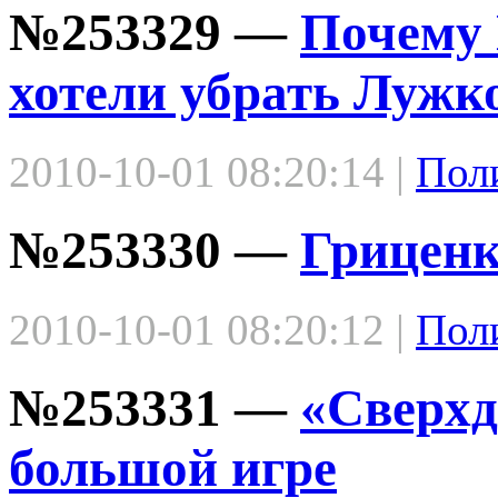
№253329 —
Почему 
хотели убрать Лужк
2010-10-01 08:20:14 |
Пол
№253330 —
Гриценк
2010-10-01 08:20:12 |
Пол
№253331 —
«Сверхд
большой игре