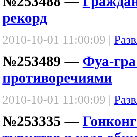
№253488 —
Граждан
рекорд
2010-10-01 11:00:09 |
Разв
№253489 —
Фуа-гра
противоречиями
2010-10-01 11:00:09 |
Разв
№253335 —
Гонконг