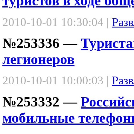
туристов в ходе общ
2010-10-01 10:30:04 |
Разв
№253336 —
Туриста
легионеров
2010-10-01 10:00:03 |
Разв
№253332 —
Российс
мобильные телефон