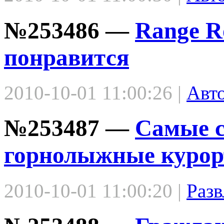
№253486 —
Range R
понравится
2010-10-01 11:00:26 |
Авт
№253487 —
Самые с
горнолыжные куро
2010-10-01 11:00:20 |
Разв