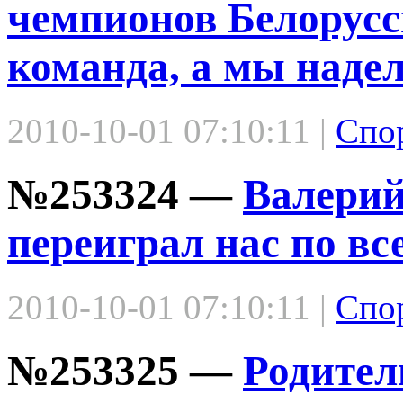
чемпионов Белорусс
команда, а мы наде
2010-10-01 07:10:11 |
Спо
№253324 —
Валерий
переиграл нас по вс
2010-10-01 07:10:11 |
Спо
№253325 —
Родител