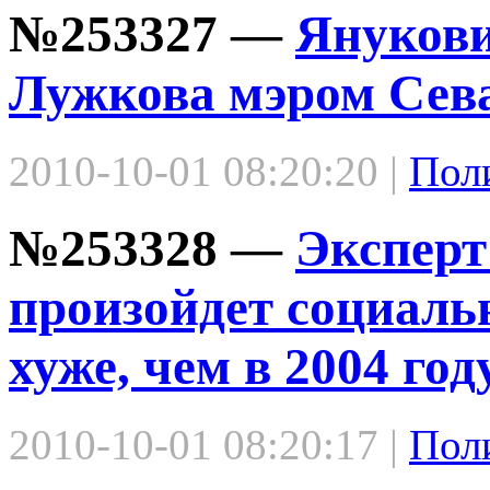
№253327 —
Янукови
Лужкова мэром Сев
2010-10-01 08:20:20 |
Пол
№253328 —
Эксперт
произойдет социальн
хуже, чем в 2004 год
2010-10-01 08:20:17 |
Пол