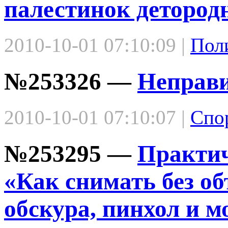
палестинок детород
2010-10-01 07:10:09 |
Пол
№253326 —
Неправ
2010-10-01 07:10:07 |
Спо
№253295 —
Практич
«Как снимать без об
обскура, пинхол и 