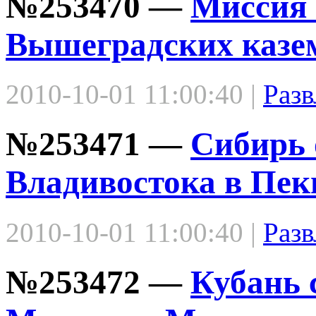
№253470 —
Mиссия 
Вышеградских казе
2010-10-01 11:00:40 |
Разв
№253471 —
Сибирь 
Владивостока в Пек
2010-10-01 11:00:40 |
Разв
№253472 —
Кубань 