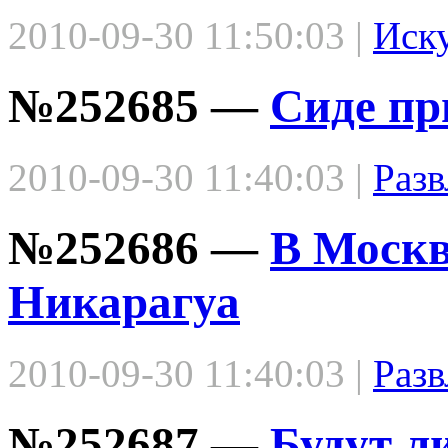
2010-09-30 11:50:03 |
Иск
№252685 —
Сиде пр
2010-09-30 11:40:03 |
Разв
№252686 —
В Москв
Никарагуа
2010-09-30 11:40:03 |
Разв
№252687 —
Будут л