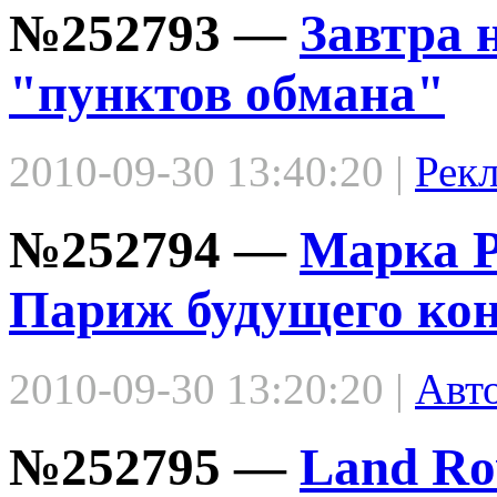
№252793 —
Завтра 
"пунктов обмана"
2010-09-30 13:40:20 |
Рек
№252794 —
Марка P
Париж будущего кон
2010-09-30 13:20:20 |
Авт
№252795 —
Land Ro