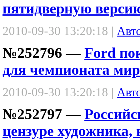
пятидверную версию
2010-09-30 13:20:18 |
Авт
№252796 —
Ford по
для чемпионата мир
2010-09-30 13:20:18 |
Авт
№252797 —
Российс
цензуре художника,