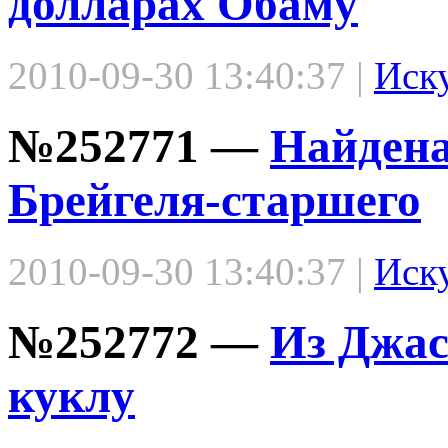
долларах Обаму
2010-09-30 13:40:37 |
Иск
№252771 —
Найдена
Брейгеля-старшего
2010-09-30 13:40:37 |
Иск
№252772 —
Из Джас
куклу