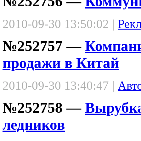
№252756 —
Коммуни
2010-09-30 13:50:02 |
Рек
№252757 —
Компани
продажи в Китай
2010-09-30 13:40:47 |
Авт
№252758 —
Вырубка
ледников