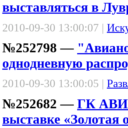
выставляться в Лув
2010-09-30 13:00:07 |
Иск
№252798 —
"Авиано
однодневную распро
2010-09-30 13:00:05 |
Разв
№252682 —
ГК АВИС
выставке «Золотая 