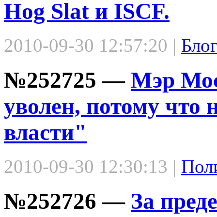
Hog Slat и ISCF.
2010-09-30 12:57:20 |
Блог
№252725 —
Мэр Мо
уволен, потому что 
власти"
2010-09-30 12:30:13 |
Пол
№252726 —
За пред