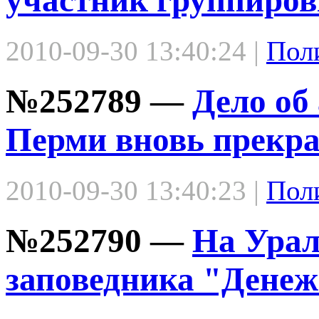
участник группиро
2010-09-30 13:40:24 |
Пол
№252789 —
Дело об
Перми вновь прекр
2010-09-30 13:40:23 |
Пол
№252790 —
На Урал
заповедника "Дене