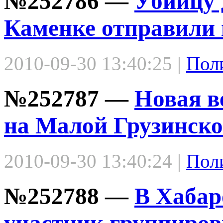
№252786 —
Убийцу 
Каменке отправили 
2010-09-30 13:40:25 |
Пол
№252787 —
Новая ве
на Малой Грузинск
2010-09-30 13:40:24 |
Пол
№252788 —
В Хабар