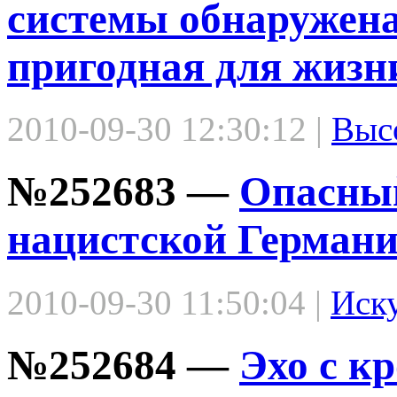
системы обнаружена
пригодная для жизн
2010-09-30 12:30:12 |
Выс
№252683 —
Опасный
нацистской Герман
2010-09-30 11:50:04 |
Иск
№252684 —
Эхо с к