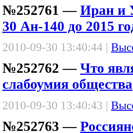
№252761 —
Иран и 
30 Ан-140 до 2015 го
2010-09-30 13:40:44 |
Выс
№252762 —
Что явл
слабоумия общества
2010-09-30 13:40:43 |
Выс
№252763 —
Россиян