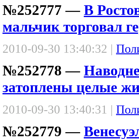
№252777 —
В Росто
мальчик торговал г
2010-09-30 13:40:32 |
Пол
№252778 —
Наводне
затоплены целые ж
2010-09-30 13:40:31 |
Пол
№252779 —
Венесуэ