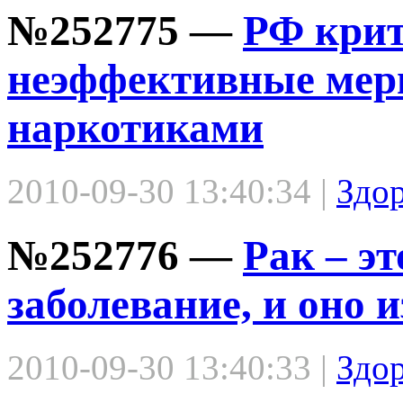
№252775 —
РФ крит
неэффективные меры
наркотиками
2010-09-30 13:40:34 |
Здо
№252776 —
Рак – э
заболевание, и оно 
2010-09-30 13:40:33 |
Здо