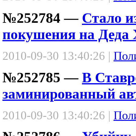
№252784 —
Стало и
покушения на Деда 
2010-09-30 13:40:26 |
Пол
№252785 —
В Ставр
заминированный ав
2010-09-30 13:40:26 |
Пол