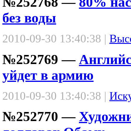
№252768 —
80% нас
без воды
2010-09-30 13:40:38 |
Выс
№252769 —
Английс
уйдет в армию
2010-09-30 13:40:38 |
Иск
№252770 —
Художни