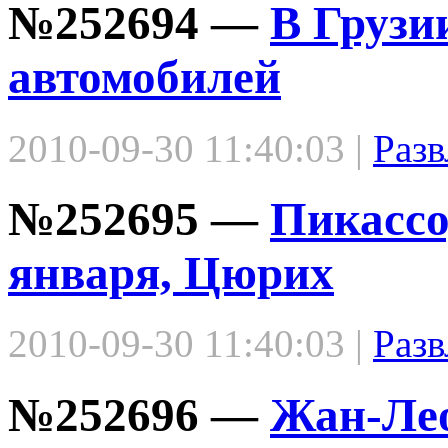
№252694 —
В Грузи
автомобилей
2010-09-30 11:40:03 |
Разв
№252695 —
Пикассо,
января, Цюрих
2010-09-30 11:40:03 |
Разв
№252696 —
Жан-Лео