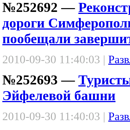
№252692 —
Реконст
дороги Симферопол
пообещали завершит
2010-09-30 11:40:03 |
Разв
№252693 —
Туристы
Эйфелевой башни
2010-09-30 11:40:03 |
Разв