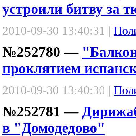
устроили битву за 
2010-09-30 13:40:31 |
Пол
№252780 —
"Балкон
проклятием испанск
2010-09-30 13:40:30 |
Пол
№252781 —
Дирижаб
в "Домодедово"