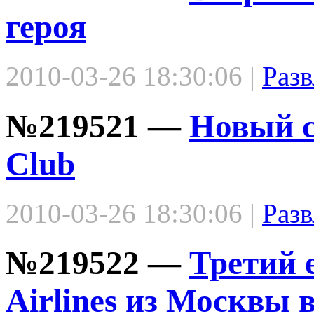
героя
2010-03-26 18:30:06 |
Разв
№219521 —
Новый се
Club
2010-03-26 18:30:06 |
Разв
№219522 —
Третий 
Airlines из Москвы 