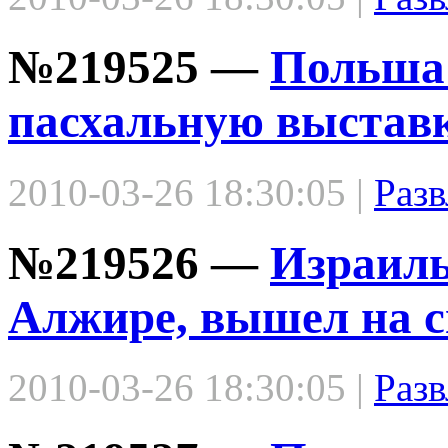
№219525 —
Польша 
пасхальную выставк
2010-03-26 18:30:05 |
Разв
№219526 —
Израиль
Алжире, вышел на с
2010-03-26 18:30:05 |
Разв