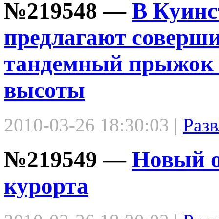
№219548 —
В Куинс
предлагают соверш
тандемный прыжок 
высоты
2010-03-26 18:30:03 |
Разв
№219549 —
Новый о
курорта