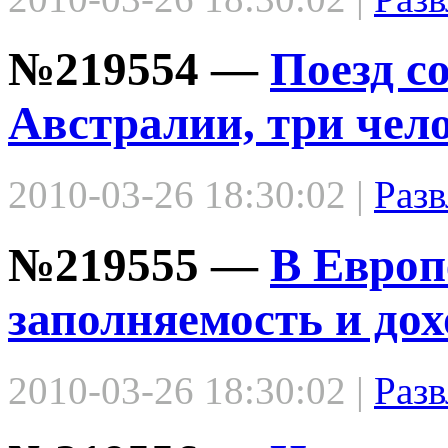
№219554 —
Поезд с
Австралии, три чел
2010-03-26 18:30:02 |
Разв
№219555 —
В Европ
заполняемость и дох
2010-03-26 18:30:02 |
Разв