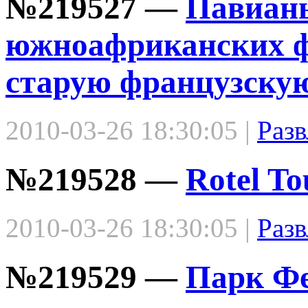
№219527 —
Павианы
южноафриканских ф
старую французскую
2010-03-26 18:30:05 |
Разв
№219528 —
Rotel To
2010-03-26 18:30:05 |
Разв
№219529 —
Парк Ф