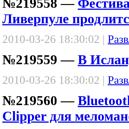
№219558 —
Фестива
Ливерпуле продлитс
2010-03-26 18:30:02 |
Разв
№219559 —
В Ислан
2010-03-26 18:30:02 |
Разв
№219560 —
Bluetoo
Clipper для меломан