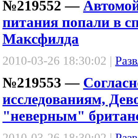
№219552 —
Автомой
питания попали в с
Максфилда
2010-03-26 18:30:02 |
Разв
№219553 —
Согласн
исследованиям, Дев
"неверным" британ
2010-03-26 18:30:02 |
Разв