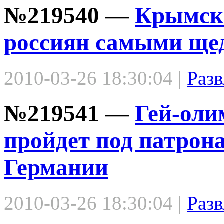
№219540 —
Крымски
россиян самыми ще
2010-03-26 18:30:04 |
Разв
№219541 —
Гей-оли
пройдет под патро
Германии
2010-03-26 18:30:04 |
Разв