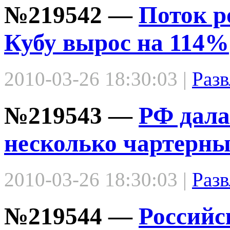
№219542 —
Поток р
Кубу вырос на 114%
2010-03-26 18:30:03 |
Разв
№219543 —
РФ дала
несколько чартерны
2010-03-26 18:30:03 |
Разв
№219544 —
Российс