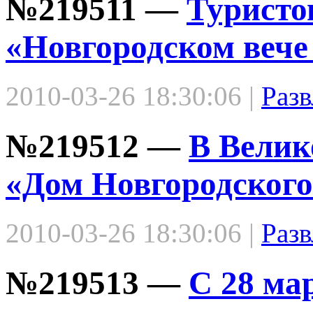
№219511 —
Туристо
«Новгородском вече
2010-03-26 18:30:06 |
Разв
№219512 —
В Велик
«Дом Новгородског
2010-03-26 18:30:06 |
Разв
№219513 —
С 28 ма