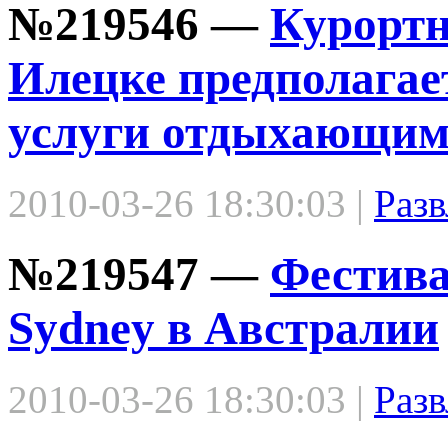
№219546 —
Курортн
Илецке предполагае
услуги отдыхающи
2010-03-26 18:30:03 |
Разв
№219547 —
Фестива
Sydney в Австралии
2010-03-26 18:30:03 |
Разв