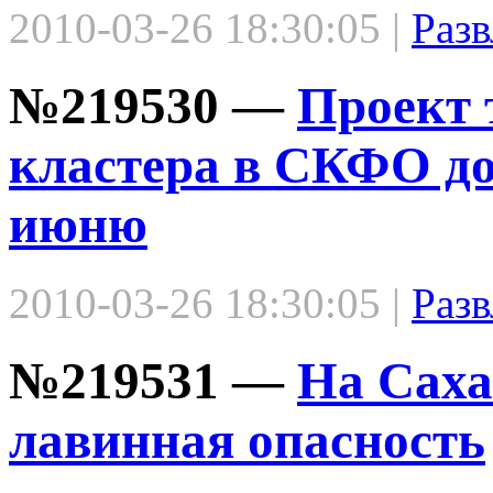
2010-03-26 18:30:05 |
Разв
№219530 —
Проект 
кластера в СКФО до
июню
2010-03-26 18:30:05 |
Разв
№219531 —
На Саха
лавинная опасность