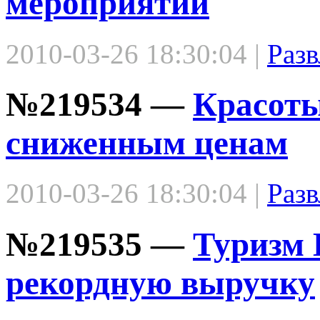
мероприятий
2010-03-26 18:30:04 |
Разв
№219534 —
Красот
сниженным ценам
2010-03-26 18:30:04 |
Разв
№219535 —
Туризм 
рекордную выручку