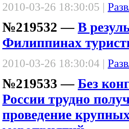
2010-03-26 18:30:05 |
Разв
№219532 —
В резул
Филиппинах турист
2010-03-26 18:30:04 |
Разв
№219533 —
Без кон
России трудно получ
проведение крупны