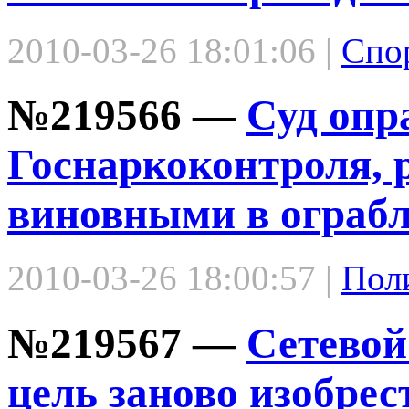
2010-03-26 18:01:06 |
Спо
№219566 —
Суд опр
Госнаркоконтроля, 
виновными в ограбл
2010-03-26 18:00:57 |
Пол
№219567 —
Сетевой
цель заново изобрес