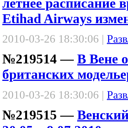
летнее расписание 
Etihad Airways изме
2010-03-26 18:30:06 |
Разв
№219514 —
В Вене 
британских моделье
2010-03-26 18:30:06 |
Разв
№219515 —
Венский