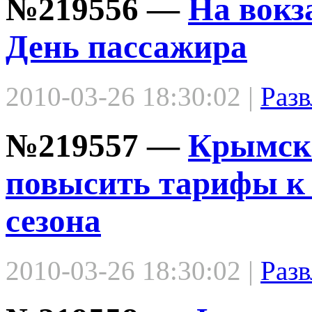
№219556 —
На вокз
День пассажира
2010-03-26 18:30:02 |
Разв
№219557 —
Крымски
повысить тарифы к 
сезона
2010-03-26 18:30:02 |
Разв