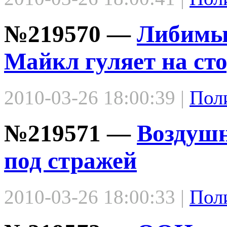
№219570 —
Либимый
Майкл гуляет на ст
2010-03-26 18:00:39 |
Пол
№219571 —
Воздушн
под стражей
2010-03-26 18:00:33 |
Пол