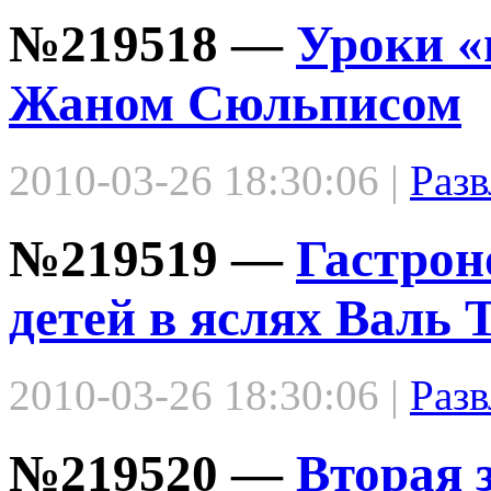
№219518 —
Уроки «
Жаном Сюльписом
2010-03-26 18:30:06 |
Разв
№219519 —
Гастрон
детей в яслях Валь 
2010-03-26 18:30:06 |
Разв
№219520 —
Вторая 