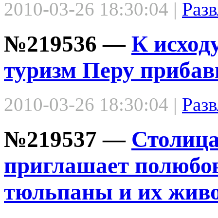
2010-03-26 18:30:04 |
Разв
№219536 —
К исход
туризм Перу приба
2010-03-26 18:30:04 |
Разв
№219537 —
Столица
приглашает полюбо
тюльпаны и их жив