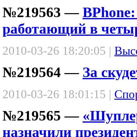
№219563 —
BPhone:
работающий в четыр
2010-03-26 18:20:05 |
Выс
№219564 —
За скуде
2010-03-26 18:01:15 |
Спо
№219565 —
«Шуплер
назначили президен