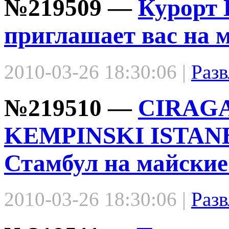
№219509 —
Курорт
приглашает вас на 
2010-03-26 18:30:06 |
Разв
№219510 —
CIRAG
KEMPINSKI ISTANB
Стамбул на майские
2010-03-26 18:30:06 |
Разв