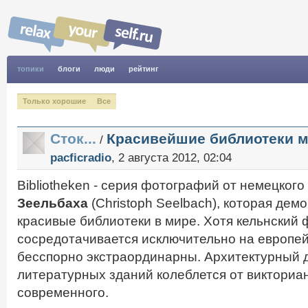
топики
блоги
люди
рейтинг
Только хорошие
Все
Сток...
Красивейшие библиотеки 
/
pacficradio
, 2 августа 2012, 02:04
Bibliotheken - серия фотографий от немецког
Зеельбаха
(Christoph Seelbach), которая дем
красивые библиотеки в мире. Хотя кельнский
сосредотачивается исключительно на европей
бесспорно экстраординарны. Архитектурный 
литературных зданий колеблется от викториан
современного.